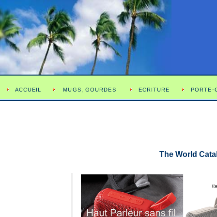
ACCUEIL
MUGS, GOURDES
ECRITURE
PORTE-
The World Catal